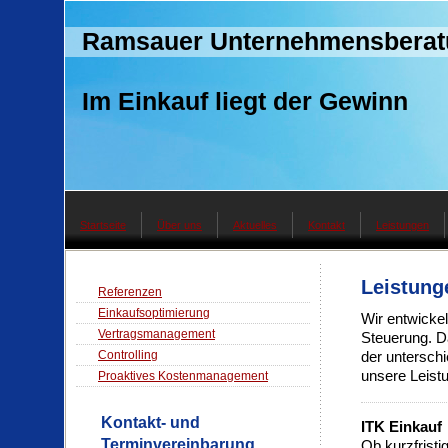
Ramsauer Unternehmensberat
Im Einkauf liegt der Gewinn
Startseite
Über uns
Aktuelles
Kontakt
Leistungen
Leistun
Referenzen
Einkaufsoptimierung
Wir entwicke
Vertragsmanagement
Steuerung. D
Controlling
der untersch
unsere Leist
Proaktives Kostenmanagement
Kontakt- und
ITK Einkauf
Terminvereinbarung
Ob kurzfristig