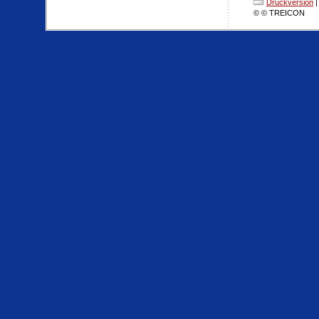
Druckversion
|
© © TREICON