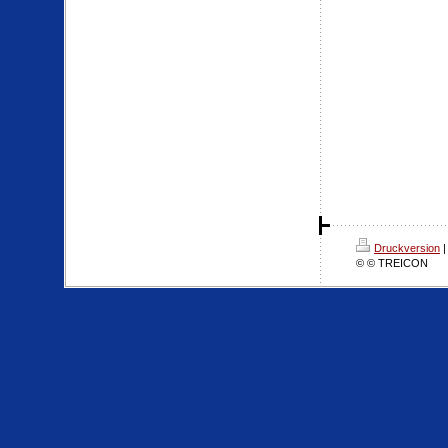
Druckversion
|
© © TREICON