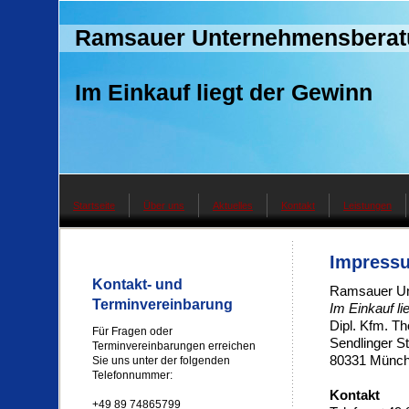
Ramsauer Unternehmensberat
Im Einkauf liegt der Gewinn
Startseite
Über uns
Aktuelles
Kontakt
Leistungen
Impress
Kontakt- und
Ramsauer Un
Terminvereinbarung
Im Einkauf li
Dipl. Kfm. 
Für Fragen oder
Sendlinger St
Terminvereinbarungen erreichen
80331 Münc
Sie uns unter der folgenden
Telefonnummer:
Kontakt
+49 89 74865799