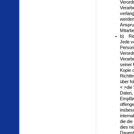
Verord
Verarbe
verlan
werden
Anspruc
Mitarbe
b) Rec
Jede v
Person
Verord
Verarbe
seiner
Kopie d
Richtl
über f
< >die
Daten, 
Empfän
offenge
insbeso
interna
die di
dies ni
Dauer
d