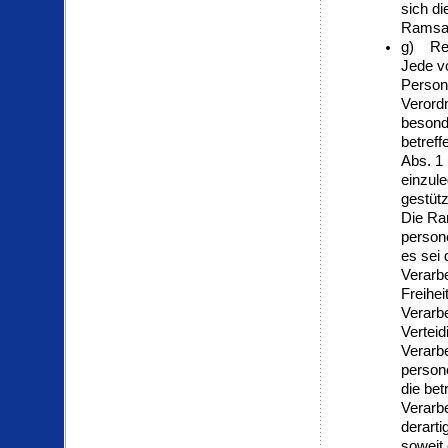
sich di
Ramsau
g) Rec
Jede v
Person
Verord
besonde
betreff
Abs. 1
einzule
gestütz
Die Ra
person
es sei
Verarb
Freihei
Verarb
Vertei
Verarb
person
die bet
Verarb
derarti
soweit 