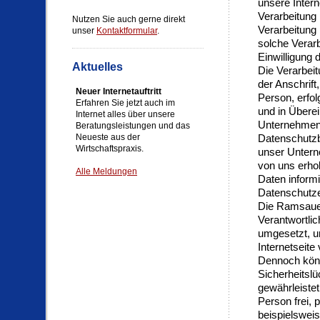
unsere Inter
Verarbeitung 
Nutzen Sie auch gerne direkt
Verarbeitung 
unser
Kontaktformular
.
solche Verarb
Einwilligung 
Aktuelles
Die Verarbei
der Anschrif
Neuer Internetauftritt
Person, erfo
Erfahren Sie jetzt auch im
und in Übere
Internet alles über unsere
Unternehmens
Beratungsleistungen und das
Neueste aus der
Datenschutzb
Wirtschaftspraxis.
unser Untern
von uns erho
Alle Meldungen
Daten informi
Datenschutze
Die Ramsauer
Verantwortli
umgesetzt, u
Internetseite
Dennoch könn
Sicherheitslü
gewährleiste
Person frei,
beispielsweis