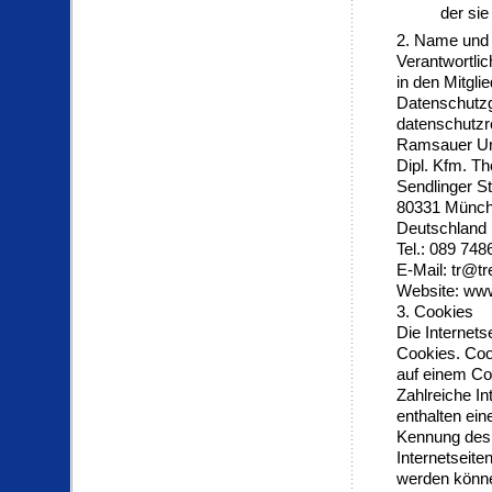
der si
2. Name und A
Verantwortli
in den Mitgl
Datenschutz
datenschutzre
Ramsauer Un
Dipl. Kfm. 
Sendlinger S
80331 Münc
Deutschland
Tel.: 089 74
E-Mail: tr@tr
Website: www
3. Cookies
Die Internet
Cookies. Coo
auf einem Co
Zahlreiche I
enthalten ein
Kennung des 
Internetseit
werden könne