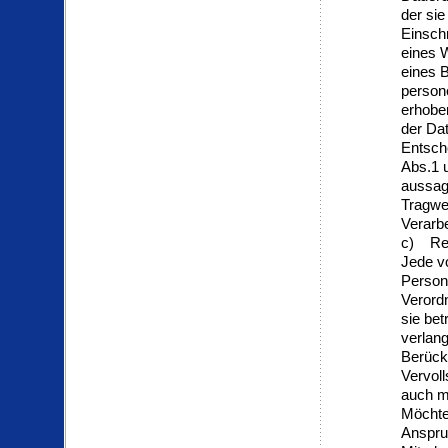
der si
Einsch
eines 
eines 
person
erhoben
der Da
Entsche
Abs.1 
aussage
Tragwe
Verarbe
c) Rec
Jede v
Person
Verord
sie be
verlang
Berück
Vervol
auch m
Möchte 
Anspruc