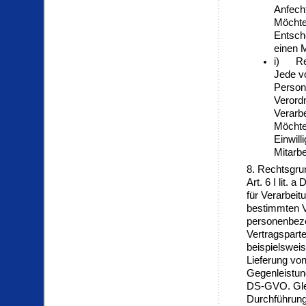
Anfech
Möchte
Entsch
einen M
i) Rec
Jede v
Person
Verord
Verarb
Möchte 
Einwill
Mitarbe
8. Rechtsgru
Art. 6 I lit
für Verarbeit
bestimmten V
personenbezo
Vertragspartei
beispielsweis
Lieferung von
Gegenleistung
DS-GVO. Glei
Durchführung