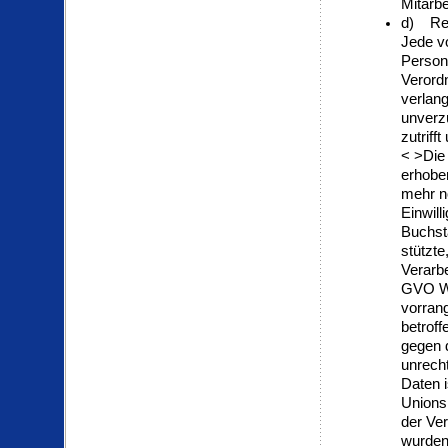
Mitarbe
d) Rec
Jede v
Person
Verord
verlan
unverz
zutriff
< >Die
erhoben
mehr n
Einwill
Buchst
stützte
Verarbe
GVO Wi
vorrang
betrof
gegen d
unrecht
Daten i
Unionsr
der Ver
wurden