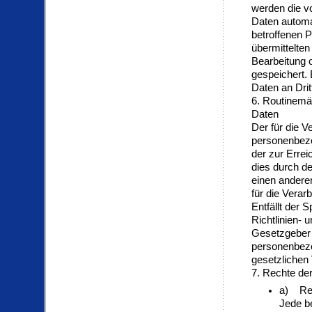
werden die v
Daten automat
betroffenen P
übermittelte
Bearbeitung 
gespeichert.
Daten an Drit
6. Routinem
Daten
Der für die V
personenbezo
der zur Errei
dies durch d
einen andere
für die Verar
Entfällt der
Richtlinien-
Gesetzgeber 
personenbez
gesetzlichen 
7. Rechte de
a) Rec
Jede b