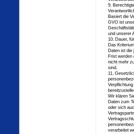
9. Berechtigt
Verantwortlic
Basiert die V
GVO ist unse
Geschäftstäti
und unserer A
10. Dauer, f
Das Kriteriu
Daten ist die
Frist werden
nicht mehr zu
sind.
11. Gesetzlic
personenbezo
Verpflichtun
bereitzustell
Wir klären Si
Daten zum Tei
oder sich au
Vertragspart
Vertragsschlu
personenbezog
verarbeitet w