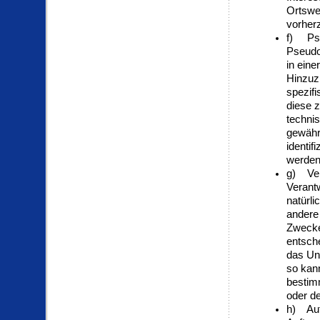
Ortswe
vorher
f) Ps
Pseudo
in ein
Hinzuzi
spezif
diese 
techni
gewähr
identif
werden
g) Vera
Verantw
natürli
andere 
Zwecke
entsche
das Un
so kan
bestim
oder d
h) Auf