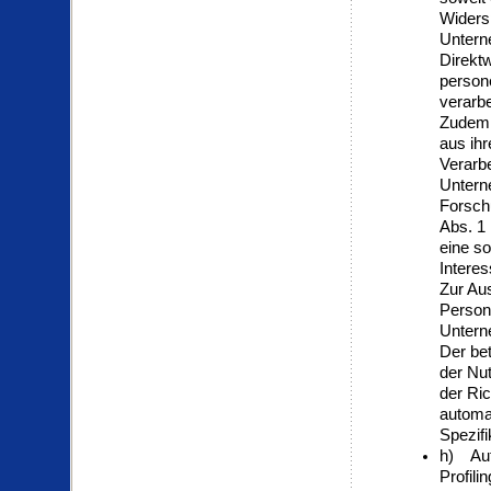
Widers
Untern
Direkt
person
verarbe
Zudem 
aus ihr
Verarb
Untern
Forsch
Abs. 1
eine so
Interes
Zur Au
Person
Untern
Der be
der Nu
der Ric
automa
Spezif
h) Auto
Profilin