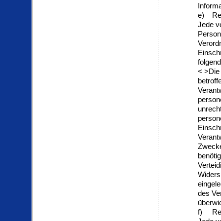
Inform
e) Rec
Jede v
Person
Verord
Einsch
folgen
< >Die
betroff
Verantw
person
unrecht
person
Einsch
Verantw
Zwecke 
benöti
Vertei
Widers
eingele
des Ve
überwi
f) Rec