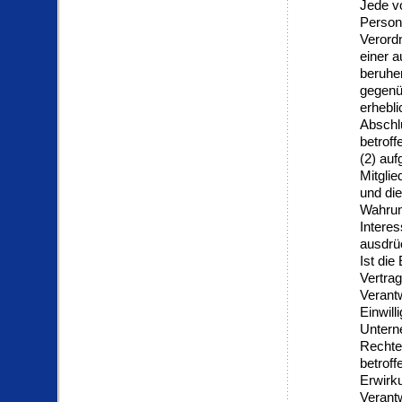
Jede v
Person
Verordn
einer a
beruhe
gegenüb
erhebli
Abschlu
betroff
(2) auf
Mitglie
und di
Wahrun
Interes
ausdrüc
Ist die
Vertra
Verantw
Einwill
Untern
Rechte 
betrof
Erwirk
Verant