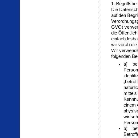
1. Begriffsb
Die Datensch
auf den Begri
Verordnungsg
GVO) verwend
die Öffentlic
einfach lesba
wir vorab die
Wir verwende
folgenden Beg
a) pe
Persone
identif
„betrof
natürli
mittel
Kennnu
einem 
physis
wirtsch
Person 
b) bet
Betroff