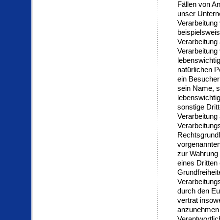
Fällen von An
unser Untern
Verarbeitung
beispielsweise
Verarbeitung 
Verarbeitung
lebenswichtig
natürlichen P
ein Besucher
sein Name, s
lebenswichti
sonstige Dri
Verarbeitung 
Verarbeitungs
Rechtsgrundl
vorgenannten
zur Wahrung 
eines Dritten
Grundfreiheit
Verarbeitungs
durch den Eu
vertrat insow
anzunehmen s
Verantwortli