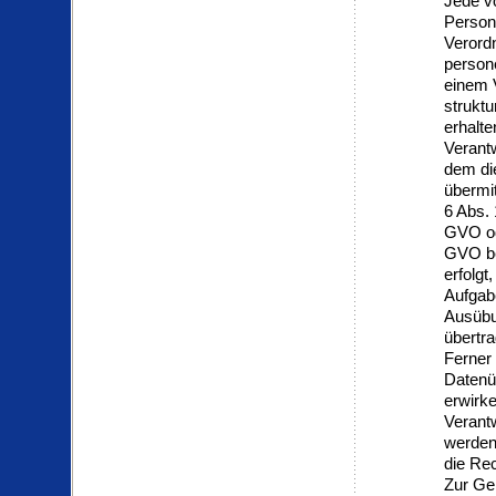
Jede v
Person
Verord
person
einem V
strukt
erhalt
Verant
dem di
übermit
6 Abs.
GVO od
GVO ber
erfolgt
Aufgabe
Ausübun
übertr
Ferner 
Datenü
erwirk
Verantw
werden,
die Rec
Zur Ge