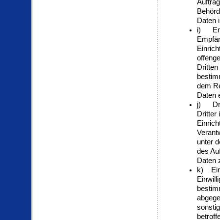
Auftrag
Behörd
Daten i
i) Em
Empfäng
Einric
offenge
Dritten
bestim
dem Re
Daten e
j) Dri
Dritter
Einrich
Verantw
unter d
des Au
Daten z
k) Ein
Einwill
bestimm
abgege
sonstig
betroff