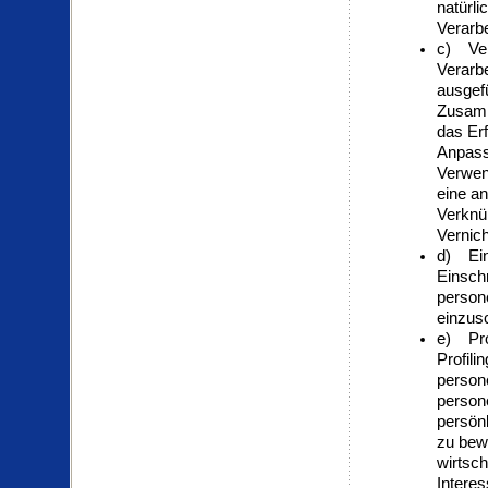
natürl
Verarbe
c) Ver
Verarbe
ausgef
Zusamm
das Erf
Anpass
Verwen
eine an
Verknü
Vernic
d) Ein
Einschr
person
einzus
e) Pro
Profili
person
person
persönl
zu bew
wirtsch
Interes