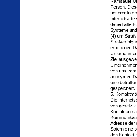
Ramsauer Unt
Person. Diese
unserer Inter
Internetseite
dauerhafte Fu
Systeme und 
(4) um Strafv
Strafverfolg
erhobenen Da
Unternehmens
Ziel ausgewe
Unternehmen z
von uns vera
anonymen Dat
eine betroff
gespeichert.
5. Kontaktmög
Die Internet
von gesetzlic
Kontaktaufna
Kommunikatio
Adresse der 
Sofern eine b
den Kontakt m